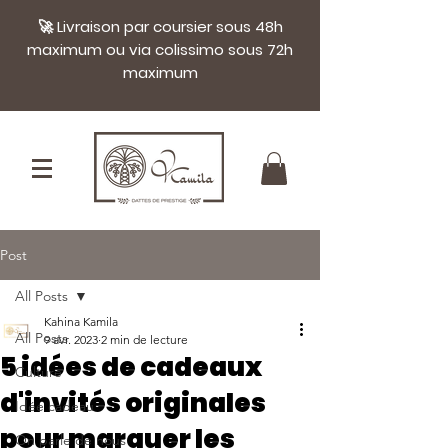
🚀 Livraison par coursier sous 48h
maximum ou via colissimo sous 72h
maximum
Post
All Posts
Kahina Kamila
All Posts
9 avr. 2023
2 min de lecture
5 idées de cadeaux
Culture
d'invités originales
Idée cadeau
pour marquer les
On parle de nous