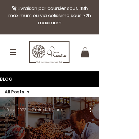
🚀 Livraison par coursier sous 48h
maximum ou via colissimo sous 72h
maximum
BLOG
All Posts
All Posts
10 avr. 2023
2 min de lecture
Culture
Idée
cadeau