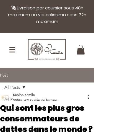
🚀 Livraison par coursier sous 48h
maximum ou via colissimo sous 72h
maximum
Post
All Posts
Kahina Kamila
All Posts
10 avr. 2023
2 min de lecture
Qui sont les plus gros
Culture
consommateurs de
Idée cadeau
dattes dans le monde ?
On parle de nous