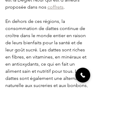
proposée dans nos 
coffrets
.
En dehors de ces régions, la 
consommation de dattes continue de 
croître dans le monde entier en raison 
de leurs bienfaits pour la santé et de 
leur goût sucré. Les dattes sont riches 
en fibres, en vitamines, en minéraux et 
en antioxydants, ce qui en fait un 
aliment sain et nutritif pour tous. Les 
dattes sont également une alternative 
naturelle aux sucreries et aux bonbons, 
ce qui en fait un choix populaire pour 
ceux qui cherchent à réduire leur 
consommation de sucre.
dattes
pays
monde
culture
Culture